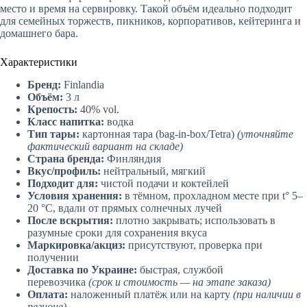
место и время на сервировку. Такой объём идеально подходит
для семейных торжеств, пикников, корпоративов, кейтеринга и
домашнего бара.
Характеристики
Бренд:
Finlandia
Объём:
3 л
Крепость:
40% vol.
Класс напитка:
водка
Тип тары:
картонная тара (bag-in-box/Tetra)
(уточняйте
фактический вариант на складе)
Страна бренда:
Финляндия
Вкус/профиль:
нейтральный, мягкий
Подходит для:
чистой подачи и коктейлей
Условия хранения:
в тёмном, прохладном месте при t° 5–
20 °C, вдали от прямых солнечных лучей
После вскрытия:
плотно закрывать; использовать в
разумные сроки для сохранения вкуса
Маркировка/акциз:
присутствуют, проверка при
получении
Доставка по Украине:
быстрая, службой
перевозчика
(срок и стоимость — на этапе заказа)
Оплата:
наложенный платёж или на карту
(при наличии в
регионе)