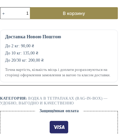
Количество
В корзину
товара
Финляндия
3
литра
—
Доставка Новою Поштою
практичный
формат
До 2 кг:
90,00
₴
для
До 10 кг:
135,00
₴
дома
и
До 20/30 кг:
200,00
₴
мероприятий
Точна вартість, кількість місць і доплати розраховуються на
сторінці оформлення замовлення за вагою та класом доставки.
КАТЕГОРИЯ:
ВОДКА В ТЕТРАПАКАХ (BAG-IN-BOX) —
УДОБНО, ВЫГОДНО И КАЧЕСТВЕННО
Защищённая оплата