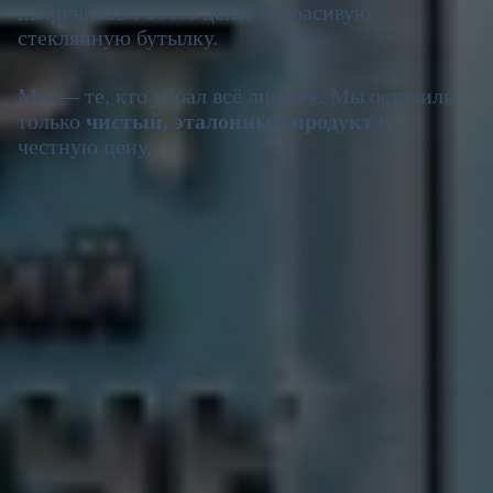
накручиваем 500% цены за красивую
стеклянную бутылку.
Мы — те, кто убрал всё лишнее. Мы оставили
только
чистый, эталонный продукт
и
честную цену.