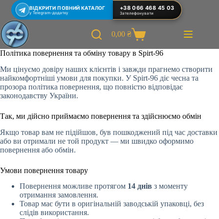
Перейти
+38 066 468 45 03
ВІДКРИТИ ПОВНИЙ КАТАЛОГ
до
у Telegram-додатку
Зателефонувати
вмісту
0,00
₴
Кошик
Політика повернення та обміну товару в Spirt-96
Ми цінуємо довіру наших клієнтів і завжди прагнемо створити
найкомфортніші умови для покупки. У Spirt-96 діє чесна та
прозора політика повернення, що повністю відповідає
законодавству України.
Так, ми дійсно приймаємо повернення та здійснюємо обмін
Якщо товар вам не підійшов, був пошкоджений під час доставки
або ви отримали не той продукт — ми швидко оформимо
повернення або обмін.
Умови повернення товару
Повернення можливе протягом
14 днів
з моменту
отримання замовлення.
Товар має бути в оригінальній заводській упаковці, без
слідів використання.