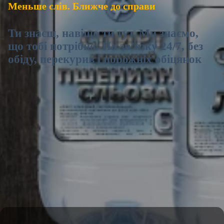
Меньше слів. Ближче до справи
Ти знаєш, навіщо ти тут. Ми знаємо,
що тобі потрібно. На зв’язку 24/7, без
обіду, перекурив і порожніх обіцянок