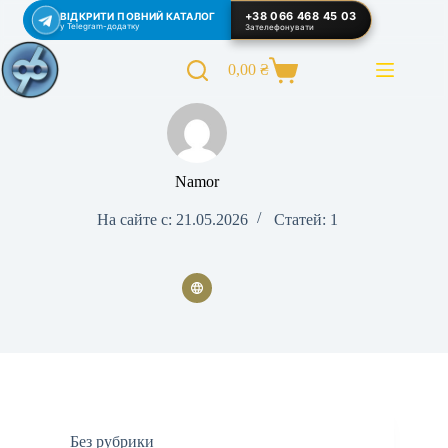
Перейти
+38 066 468 45 03
ВІДКРИТИ ПОВНИЙ КАТАЛОГ
к
у Telegram-додатку
Зателефонувати
сути
0,00
₴
Корзина
Namor
На сайте с: 21.05.2026
Статей: 1
Без рубрики