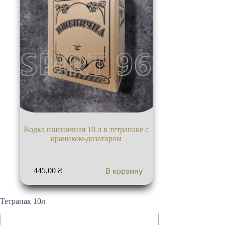
Водка пшеничная 10 л в тетрапаке с
краником-дозатором
В корзину
445,00
₴
Тетрапак 10л