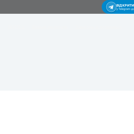
ВІДКРИТ
у Telegram-д
Т
ВОДКА
Коньяк на разлив
Алкоголь в тетрапаках