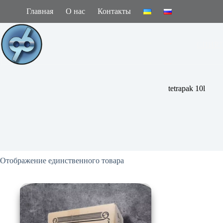
Перейти
Главная
О нас
Контакты
к
сути
СПИР
tetrapak 10l
Отображение единственного товара